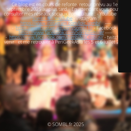
Ce blog est en cours de refonte. retour prévu au 1er
septembre 2025 au plus tard. En attendant vous pouvez
consulter mes réseaux sociaux Pop-Culture : - Youtube :
loic
sombl_fr - YouTube
- instagram :
https://www.instagram.com/loic.somb/
----
-
https://www.instagram.com/sombl.fr/
- Facebook :
https://www.facebook.com/Somblleblog/
-----
-
https://www.facebook.com/somblNoCosplay/
- twitch : à
venir et me retrouver à PeriGeekAsia les 5 et 6 juillet 2025
© SOMBL.fr 2025