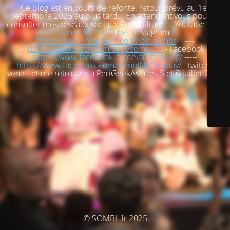
Ce blog est en cours de refonte. retour prévu au 1er
septembre 2025 au plus tard. En attendant vous pouvez
consulter mes réseaux sociaux Pop-Culture : - Youtube :
loic
sombl_fr - YouTube
- instagram :
https://www.instagram.com/loic.somb/
----
-
https://www.instagram.com/sombl.fr/
- Facebook :
https://www.facebook.com/Somblleblog/
-----
-
https://www.facebook.com/somblNoCosplay/
- twitch : à
venir et me retrouver à PeriGeekAsia les 5 et 6 juillet 2025
© SOMBL.fr 2025