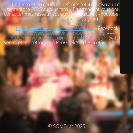
Ce blog est en cours de refonte. retour prévu au 1er
septembre 2025 au plus tard. En attendant vous pouvez
consulter mes réseaux sociaux Pop-Culture : - Youtube :
loic
sombl_fr - YouTube
- instagram :
https://www.instagram.com/loic.somb/
----
-
https://www.instagram.com/sombl.fr/
- Facebook :
https://www.facebook.com/Somblleblog/
-----
-
https://www.facebook.com/somblNoCosplay/
- twitch : à
venir et me retrouver à PeriGeekAsia les 5 et 6 juillet 2025
© SOMBL.fr 2025