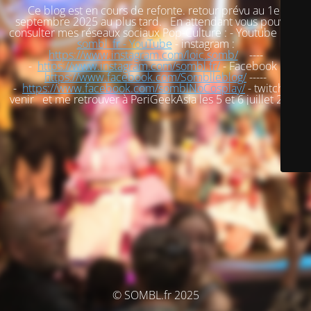
Ce blog est en cours de refonte. retour prévu au 1er
septembre 2025 au plus tard. En attendant vous pouvez
consulter mes réseaux sociaux Pop-Culture : - Youtube :
loic
sombl_fr - YouTube
- instagram :
https://www.instagram.com/loic.somb/
----
-
https://www.instagram.com/sombl.fr/
- Facebook :
https://www.facebook.com/Somblleblog/
-----
-
https://www.facebook.com/somblNoCosplay/
- twitch : à
venir et me retrouver à PeriGeekAsia les 5 et 6 juillet 2025
© SOMBL.fr 2025