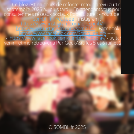
Ce blog est en cours de refonte. retour prévu au 1er
septembre 2025 au plus tard. En attendant vous pouvez
consulter mes réseaux sociaux Pop-Culture : - Youtube :
loic
sombl_fr - YouTube
- instagram :
https://www.instagram.com/loic.somb/
----
-
https://www.instagram.com/sombl.fr/
- Facebook :
https://www.facebook.com/Somblleblog/
-----
-
https://www.facebook.com/somblNoCosplay/
- twitch : à
venir et me retrouver à PeriGeekAsia les 5 et 6 juillet 2025
© SOMBL.fr 2025