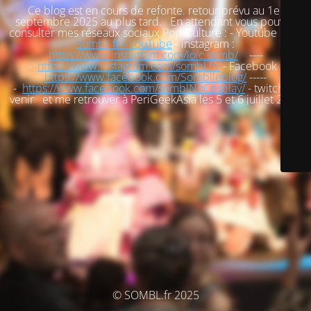
Ce blog est en cours de refonte. retour prévu au 1er
septembre 2025 au plus tard. En attendant vous pouvez
consulter mes réseaux sociaux Pop-Culture : - Youtube :
loic
sombl_fr - YouTube
- instagram :
https://www.instagram.com/loic.somb/
----
-
https://www.instagram.com/sombl.fr/
- Facebook :
https://www.facebook.com/Somblleblog/
-----
-
https://www.facebook.com/somblNoCosplay/
- twitch : à
venir et me retrouver à PeriGeekAsia les 5 et 6 juillet 2025
© SOMBL.fr 2025