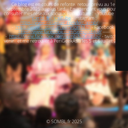
Ce blog est en cours de refonte. retour prévu au 1er
septembre 2025 au plus tard. En attendant vous pouvez
consulter mes réseaux sociaux Pop-Culture : - Youtube :
loic
sombl_fr - YouTube
- instagram :
https://www.instagram.com/loic.somb/
----
-
https://www.instagram.com/sombl.fr/
- Facebook :
https://www.facebook.com/Somblleblog/
-----
-
https://www.facebook.com/somblNoCosplay/
- twitch : à
venir et me retrouver à PeriGeekAsia les 5 et 6 juillet 2025
© SOMBL.fr 2025