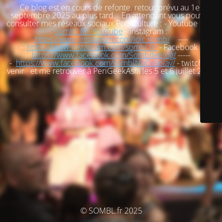
Ce blog est en cours de refonte. retour prévu au 1er
septembre 2025 au plus tard. En attendant vous pouvez
consulter mes réseaux sociaux Pop-Culture : - Youtube :
loic
sombl_fr - YouTube
- instagram :
https://www.instagram.com/loic.somb/
----
-
https://www.instagram.com/sombl.fr/
- Facebook :
https://www.facebook.com/Somblleblog/
-----
-
https://www.facebook.com/somblNoCosplay/
- twitch : à
venir et me retrouver à PeriGeekAsia les 5 et 6 juillet 2025
© SOMBL.fr 2025