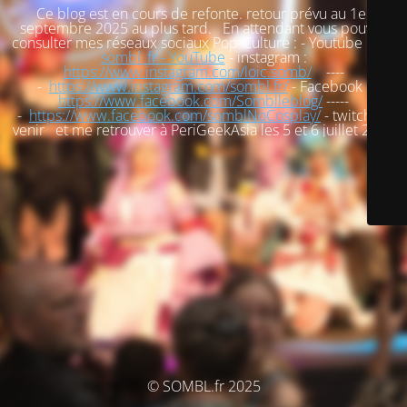
Ce blog est en cours de refonte. retour prévu au 1er
septembre 2025 au plus tard. En attendant vous pouvez
consulter mes réseaux sociaux Pop-Culture : - Youtube :
loic
sombl_fr - YouTube
- instagram :
https://www.instagram.com/loic.somb/
----
-
https://www.instagram.com/sombl.fr/
- Facebook :
https://www.facebook.com/Somblleblog/
-----
-
https://www.facebook.com/somblNoCosplay/
- twitch : à
venir et me retrouver à PeriGeekAsia les 5 et 6 juillet 2025
© SOMBL.fr 2025