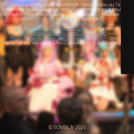
Ce blog est en cours de refonte. retour prévu au 1er
septembre 2025 au plus tard. En attendant vous pouvez
consulter mes réseaux sociaux Pop-Culture : - Youtube :
loic
sombl_fr - YouTube
- instagram :
https://www.instagram.com/loic.somb/
----
-
https://www.instagram.com/sombl.fr/
- Facebook :
https://www.facebook.com/Somblleblog/
-----
-
https://www.facebook.com/somblNoCosplay/
- twitch : à
venir et me retrouver à PeriGeekAsia les 5 et 6 juillet 2025
© SOMBL.fr 2025