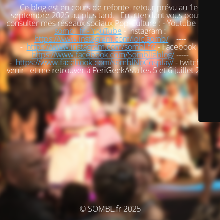
Ce blog est en cours de refonte. retour prévu au 1er
septembre 2025 au plus tard. En attendant vous pouvez
consulter mes réseaux sociaux Pop-Culture : - Youtube :
loic
sombl_fr - YouTube
- instagram :
https://www.instagram.com/loic.somb/
----
-
https://www.instagram.com/sombl.fr/
- Facebook :
https://www.facebook.com/Somblleblog/
-----
-
https://www.facebook.com/somblNoCosplay/
- twitch : à
venir et me retrouver à PeriGeekAsia les 5 et 6 juillet 2025
© SOMBL.fr 2025