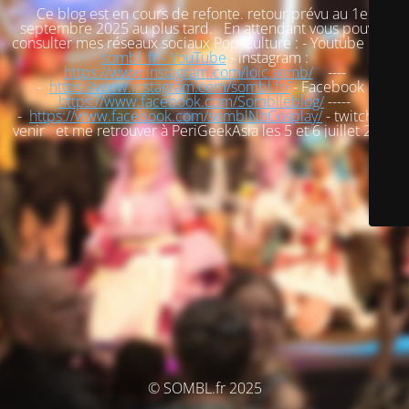
Ce blog est en cours de refonte. retour prévu au 1er
septembre 2025 au plus tard. En attendant vous pouvez
consulter mes réseaux sociaux Pop-Culture : - Youtube :
loic
sombl_fr - YouTube
- instagram :
https://www.instagram.com/loic.somb/
----
-
https://www.instagram.com/sombl.fr/
- Facebook :
https://www.facebook.com/Somblleblog/
-----
-
https://www.facebook.com/somblNoCosplay/
- twitch : à
venir et me retrouver à PeriGeekAsia les 5 et 6 juillet 2025
© SOMBL.fr 2025