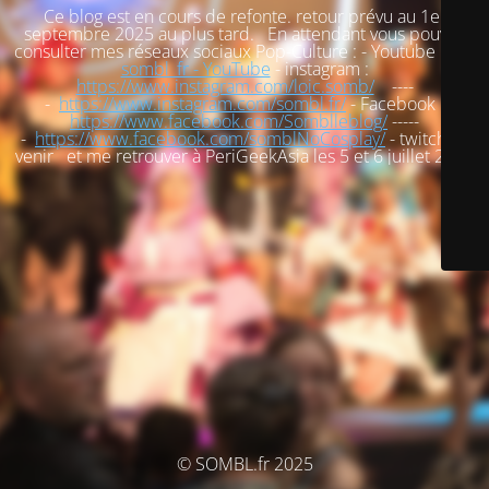
Ce blog est en cours de refonte. retour prévu au 1er
septembre 2025 au plus tard. En attendant vous pouvez
consulter mes réseaux sociaux Pop-Culture : - Youtube :
loic
sombl_fr - YouTube
- instagram :
https://www.instagram.com/loic.somb/
----
-
https://www.instagram.com/sombl.fr/
- Facebook :
https://www.facebook.com/Somblleblog/
-----
-
https://www.facebook.com/somblNoCosplay/
- twitch : à
venir et me retrouver à PeriGeekAsia les 5 et 6 juillet 2025
© SOMBL.fr 2025