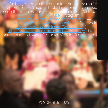
Ce blog est en cours de refonte. retour prévu au 1er
septembre 2025 au plus tard. En attendant vous pouvez
consulter mes réseaux sociaux Pop-Culture : - Youtube :
loic
sombl_fr - YouTube
- instagram :
https://www.instagram.com/loic.somb/
----
-
https://www.instagram.com/sombl.fr/
- Facebook :
https://www.facebook.com/Somblleblog/
-----
-
https://www.facebook.com/somblNoCosplay/
- twitch : à
venir et me retrouver à PeriGeekAsia les 5 et 6 juillet 2025
© SOMBL.fr 2025