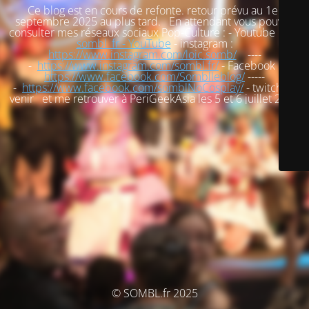
Ce blog est en cours de refonte. retour prévu au 1er
septembre 2025 au plus tard. En attendant vous pouvez
consulter mes réseaux sociaux Pop-Culture : - Youtube :
loic
sombl_fr - YouTube
- instagram :
https://www.instagram.com/loic.somb/
----
-
https://www.instagram.com/sombl.fr/
- Facebook :
https://www.facebook.com/Somblleblog/
-----
-
https://www.facebook.com/somblNoCosplay/
- twitch : à
venir et me retrouver à PeriGeekAsia les 5 et 6 juillet 2025
© SOMBL.fr 2025