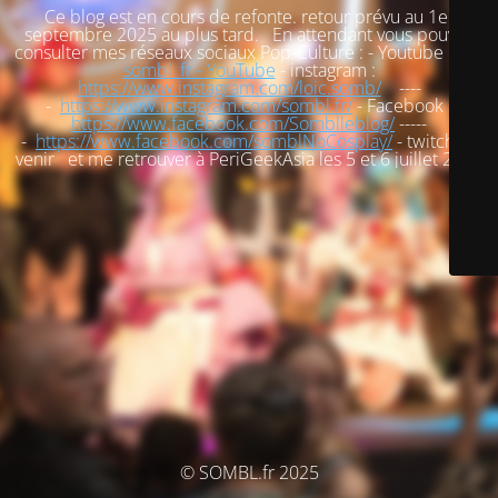
Ce blog est en cours de refonte. retour prévu au 1er
septembre 2025 au plus tard. En attendant vous pouvez
consulter mes réseaux sociaux Pop-Culture : - Youtube :
loic
sombl_fr - YouTube
- instagram :
https://www.instagram.com/loic.somb/
----
-
https://www.instagram.com/sombl.fr/
- Facebook :
https://www.facebook.com/Somblleblog/
-----
-
https://www.facebook.com/somblNoCosplay/
- twitch : à
venir et me retrouver à PeriGeekAsia les 5 et 6 juillet 2025
© SOMBL.fr 2025