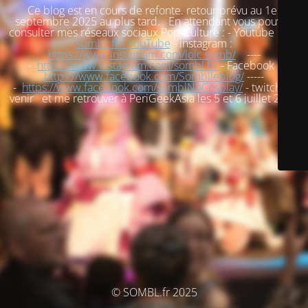
Ce blog est en cours de refonte. retour prévu au 1er
septembre 2025 au plus tard. En attendant vous pouvez
consulter mes réseaux sociaux Pop-Culture : - Youtube :
loic
sombl_fr - YouTube
- instagram :
https://www.instagram.com/loic.somb/
----
-
https://www.instagram.com/sombl.fr/
- Facebook :
https://www.facebook.com/Somblleblog/
-----
-
https://www.facebook.com/somblNoCosplay/
- twitch : à
venir et me retrouver à PeriGeekAsia les 5 et 6 juillet 2025
© SOMBL.fr 2025