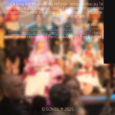
Ce blog est en cours de refonte. retour prévu au 1er
septembre 2025 au plus tard. En attendant vous pouvez
consulter mes réseaux sociaux Pop-Culture : - Youtube :
loic
sombl_fr - YouTube
- instagram :
https://www.instagram.com/loic.somb/
----
-
https://www.instagram.com/sombl.fr/
- Facebook :
https://www.facebook.com/Somblleblog/
-----
-
https://www.facebook.com/somblNoCosplay/
- twitch : à
venir et me retrouver à PeriGeekAsia les 5 et 6 juillet 2025
© SOMBL.fr 2025