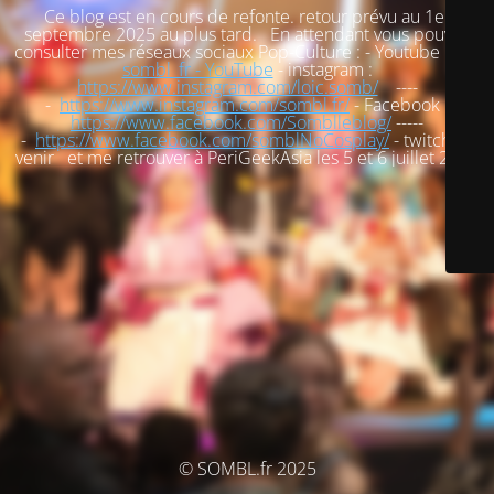
Ce blog est en cours de refonte. retour prévu au 1er
septembre 2025 au plus tard. En attendant vous pouvez
consulter mes réseaux sociaux Pop-Culture : - Youtube :
loic
sombl_fr - YouTube
- instagram :
https://www.instagram.com/loic.somb/
----
-
https://www.instagram.com/sombl.fr/
- Facebook :
https://www.facebook.com/Somblleblog/
-----
-
https://www.facebook.com/somblNoCosplay/
- twitch : à
venir et me retrouver à PeriGeekAsia les 5 et 6 juillet 2025
© SOMBL.fr 2025