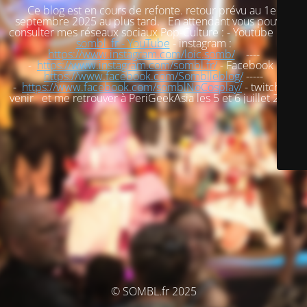
Ce blog est en cours de refonte. retour prévu au 1er
septembre 2025 au plus tard. En attendant vous pouvez
consulter mes réseaux sociaux Pop-Culture : - Youtube :
loic
sombl_fr - YouTube
- instagram :
https://www.instagram.com/loic.somb/
----
-
https://www.instagram.com/sombl.fr/
- Facebook :
https://www.facebook.com/Somblleblog/
-----
-
https://www.facebook.com/somblNoCosplay/
- twitch : à
venir et me retrouver à PeriGeekAsia les 5 et 6 juillet 2025
© SOMBL.fr 2025