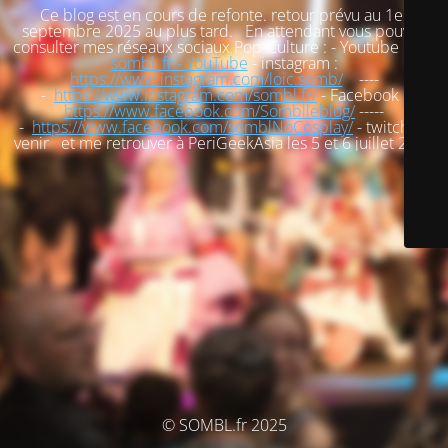
Ce blog est en cours de refonte. retour prévu au 1er
septembre 2025 au plus tard. En attendant vous pouvez
consulter mes réseaux sociaux Pop-Culture : - Youtube :
loic
sombl_fr - YouTube
- instagram :
https://www.instagram.com/loic.somb/
----
-
https://www.instagram.com/sombl.fr/
- Facebook :
https://www.facebook.com/Somblleblog/
-----
-
https://www.facebook.com/somblNoCosplay/
- twitch : à
venir et me retrouver à PeriGeekAsia les 5 et 6 juillet 2025
© SOMBL.fr 2025